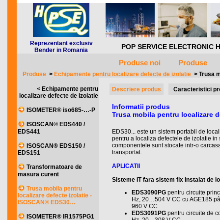
Reprezentant exclusiv
POP SERVICE ELECTRONIC HQ *** 
Bender in Romania
Produse noi
Produse
Produse
>
Echipamente pentru localizare defecte de izolatie
>
Trusa m
< Echipamente pentru
Descriere produs
Caracteristici p
localizare defecte de izolatie
Informatii produs
ISOMETER® iso685-…-P
Trusa mobila pentru localizare
ISOSCAN® EDS440 /
EDS441
EDS30... este un sistem portabil de local
pentru a localiza defectele de izolatie in 
componentele sunt stocate intr-o carcas
ISOSCAN® EDS150 /
transportat.
EDS151
APLICATII
Transformatoare de
masura curent
Sisteme IT fara sistem fix instalat de l
Trusa mobila pentru
EDS3090PG
pentru circuite pr
localizare defecte izolatie -
Hz, 20…504 V CC cu AGE185 p
ISOSCAN® EDS30…
960 V CC
EDS3091PG
pentru circuite de
ISOMETER® IR1575PG1