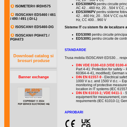
Hz, 20…308 V CC
EDS3096PG
pentru circuite prin
ISOMETER® IRDH575
AC 42…460 Hz, 20…504 V CC, cu t
EDS3096PV
pentru sisteme fot
ISOSCAN® EDS460 / 461
42…460 Hz, 20…504 V CC cu A
/ 490 / 491 (-D/-L)
Hz, CC 400…960 V
ISOSCAN® EDS460-DG
Sisteme IT cu sistem fix de localizare a
EDS3090
pentru circuite princip
ISOSCAN® PGH471 /
EDS3091
pentru circuite de cont
PGH473
STANDARDE
Download catalog si
Trusa mobila ISOSCAN® EDS30… respecta
brosuri produse
DIN VDE 0100-410 (VDE 0100-4
Part 4-41: Protection for safety –
60364-4-41, modified); German 
Banner exchange
DIN EN 61557-9
- Electrical safe
1000 V a.c. and 1500 V d.c. – Eq
monitoring of protective measures 
location in IT systems (IEC 615
DIN EN 61010-1; VDE 0411-1
- 
equipment for measurement, contr
requirements (IEC 61010-1); Ge
APROBARI