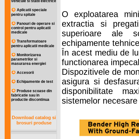
vehicule si statii electrice
Aplicatii speciale
O exploatarea mini
pentru spitale
extractia si pregat
Panouri de operare si
control pentru aplicatii
superioare ale sc
medicale
echipamente tehnice
Transformatoare
pentru aplicatii medicale
În acest mediu de lu
Monitorizarea
parametrilor si
functionarea impecab
masurarea energiei
Dispozitivele de mon
Accesorii
asigura si desfasur
Echipamente de test
disponibilitate m
Produse scoase din
fabricatie sau in
sistemelor necesare 
productie discontinua
Download catalog si
brosuri produse