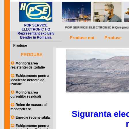
POP SERVICE
POP SERVICE ELECTRONIC HQ reprezentant exclusiv in R
ELECTRONIC HQ
Reprezentant exclusiv
Produse noi
Produse
Bender in Romania
Produse
PRODUSE
Monitorizarea
rezistentei de izolatie
Echipamente pentru
localizare defecte de
izolatie
Monitorizarea
curentilor reziduali
Relee de masura si
monitorizare
Siguranta elec
Energie regenerabila
Echipamente pentru