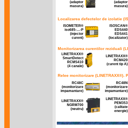
(adaptor
(adaptor
masura)
masura)
Localizarea defectelor de izolati
ISOMETER®
ISOSCAN®
iso685-…-P
EDS440
(injector
EDS441
curent)
(localizator)
Monitorizarea curentilor reziduali 
LINETRAXX®
LINETRAXX®
SmartDetect
RCM420
RCMS410
(curent tip A)
(4 canale)
Relee monitorizare (LINETRAXX®).
P
RC48C
RC48N
(monitorizare
(monitorizare
impamantare)
impamantare)
LINETRAXX®
LINETRAXX®
PEM353
NGRM700
(calitate
(neutru)
energie)