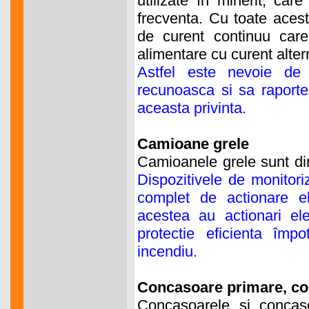
utilizate în minerit, ca
frecventa. Cu toate acest
de curent continuu car
alimentare cu curent altern
Astfel este nevoie de
recunoasca si sa raport
aceasta privinta.
Camioane grele
Camioanele grele sunt din
Dispozitivele de monitori
complet de actionare ele
acestea au actionari el
protectie eficienta împo
incendiu.
Concasoare primare, c
Concasoarele si concas