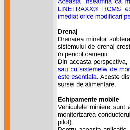
Aceasta înseamna ca mon
LINETRAXX® RCMS este
imediat orice modificari p
Drenaj
Drenarea minelor subteran
sistemului de drenaj crest
în pericol oamenii.
Din aceasta perspectiva,
sau cu sistemelw de mo
este esentiala.
Aceste disp
sursei de alimentare.
Echipamente mobile
Vehiculele miniere sunt a
monitorizarea conductoru
pilot).
Pentru aceasta aplicatie