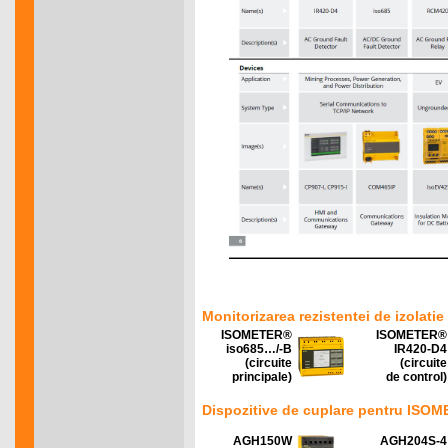
Monitorizarea rezistentei de izolat
ISOMETER®
ISOMETER®
iso685…/-B
IR420-D4
(circuite
(circuite
principale)
de control)
Dispozitive de cuplare pentru ISO
AGH150W
AGH204S-4